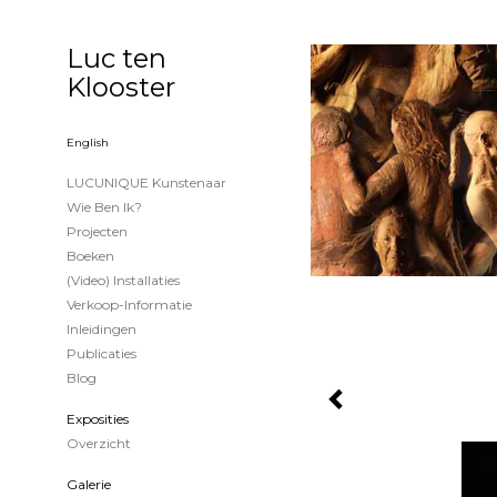
Luc ten
Klooster
English
LUCUNIQUE Kunstenaar
Wie Ben Ik?
Projecten
Boeken
(Video) Installaties
Verkoop-Informatie
Inleidingen
Publicaties
Blog
Exposities
Overzicht
Galerie