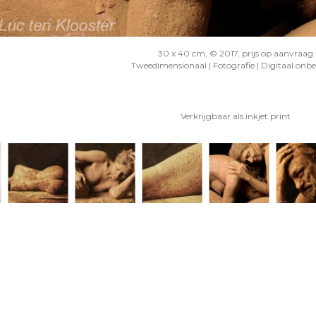
30 x 40 cm, © 2017, prijs op aanvraag
Tweedimensionaal | Fotografie | Digitaal onb
Verkrijgbaar als inkjet print