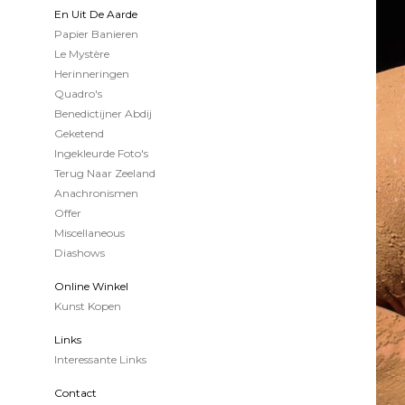
En Uit De Aarde
Papier Banieren
Le Mystère
Herinneringen
Quadro's
Benedictijner Abdij
Geketend
Ingekleurde Foto's
Terug Naar Zeeland
Anachronismen
Offer
Miscellaneous
Diashows
Online Winkel
Kunst Kopen
Links
Interessante Links
Contact