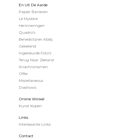
En Uit De Aarde
Papier Banieren
Le Mystère
Herinneringen
Quadro's
Benedictijner Abdij
Geketend
Ingekleurde Foto's
Terug Naar Zeeland
Anachronismen
Offer
Miscellaneous
Diashows
Online Winkel
Kunst Kopen
Links
Interessante Links
Contact