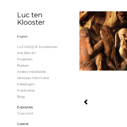
Luc ten
Klooster
English
LUCUNIQUE Kunstenaar
Wie Ben Ik?
Projecten
Boeken
(Video) Installaties
Verkoop-Informatie
Inleidingen
Publicaties
Blog
Exposities
Overzicht
Galerie