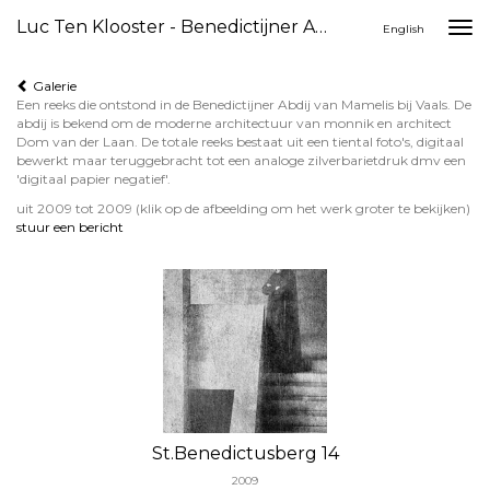
Luc Ten Klooster - Benedictijner Abdij
Togg
English
navi
Galerie
Een reeks die ontstond in de Benedictijner Abdij van Mamelis bij Vaals. De
abdij is bekend om de moderne architectuur van monnik en architect
Dom van der Laan. De totale reeks bestaat uit een tiental foto's, digitaal
bewerkt maar teruggebracht tot een analoge zilverbarietdruk dmv een
'digitaal papier negatief'.
uit 2009 tot 2009
(klik op de afbeelding om het werk groter te bekijken)
stuur een bericht
St.Benedictusberg 14
2009